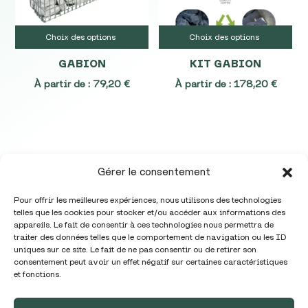
Choix des options
Choix des options
GABION
KIT GABION
À partir de :
79,20
€
À partir de :
178,20
€
Gérer le consentement
Pour offrir les meilleures expériences, nous utilisons des technologies
telles que les cookies pour stocker et/ou accéder aux informations des
appareils. Le fait de consentir à ces technologies nous permettra de
traiter des données telles que le comportement de navigation ou les ID
uniques sur ce site. Le fait de ne pas consentir ou de retirer son
Téléphone :
05 86 98 01 32
consentement peut avoir un effet négatif sur certaines caractéristiques
et fonctions.
Mail :
contact@garadise.fr