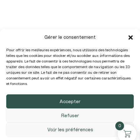
Gérer le consentement
Pour offrir les meilleures expériences, nous utilisons des technologies
telles que les cookies pour stocker et/ou accéder aux informations des
appareils. Le fait de consentir à ces technologies nous permettra de
traiter des données telles que le comportement de navigation ou les ID
uniques sur ce site. Le fait de ne pas consentir ou de retirer son
Téléphone :
05 86 98 01 32
consentement peut avoir un effet négatif sur certaines caractéristiques
et fonctions.
Mail :
contact@garadise.fr
Accepter
Politique de confidentialité /
Mentions légales
/ CGV–
© Garadise.fr 2024
Refuser
0
Voir les préférences
