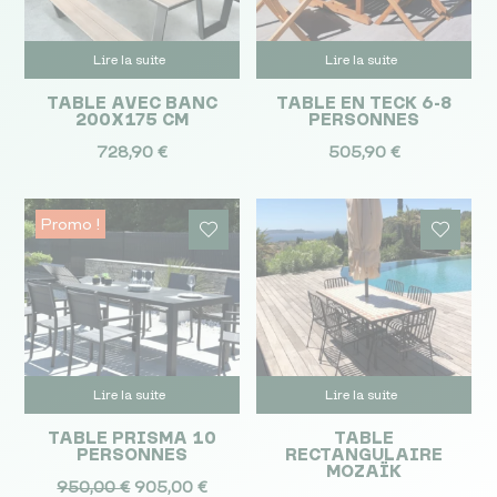
Lire la suite
Lire la suite
TABLE AVEC BANC
TABLE EN TECK 6-8
200X175 CM
PERSONNES
728,90
€
505,90
€
Promo !
Lire la suite
Lire la suite
TABLE PRISMA 10
TABLE
PERSONNES
RECTANGULAIRE
MOZAÏK
Le
Le
950,00
€
905,00
€