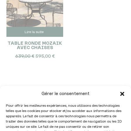
Lire la suite
TABLE RONDE MOZAIK
AVEC CHAISES
Le
Le
639,00
€
595,00
€
prix
prix
initial
actuel
était :
est :
639,00 €.
595,00 €.
Gérer le consentement
Pour offrir les meilleures expériences, nous utilisons des technologies
telles que les cookies pour stocker et/ou accéder aux informations des
appareils. Le fait de consentir à ces technologies nous permettra de
traiter des données telles que le comportement de navigation ou les ID
uniques sur ce site. Le fait de ne pas consentir ou de retirer son
Téléphone :
05 86 98 01 32