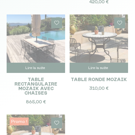
420,00
€
prix
prix
initial
actuel
était :
est :
950,00 €.
905,00 €.
Lire la suite
Lire la suite
TABLE
TABLE RONDE MOZAIK
RECTANGULAIRE
MOZAIK AVEC
310,00
€
CHAISES
865,00
€
Promo !