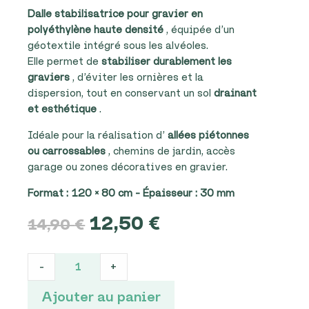
Dalle stabilisatrice pour gravier en
polyéthylène haute densité
, équipée d’un
géotextile intégré sous les alvéoles.
Elle permet de
stabiliser durablement les
graviers
, d’éviter les ornières et la
dispersion, tout en conservant un sol
drainant
et esthétique
.
Idéale pour la réalisation d’
allées piétonnes
ou carrossables
, chemins de jardin, accès
garage ou zones décoratives en gravier.
Format : 120 × 80 cm – Épaisseur : 30 mm
12,50
€
LE
LE
14,90
€
PRIX
PRIX
INITIAL
ACTUEL
Dalle
-
+
ÉTAIT :
EST :
stabilisatrice
14,90 €.
12,50 €.
pour
Ajouter au panier
gravier