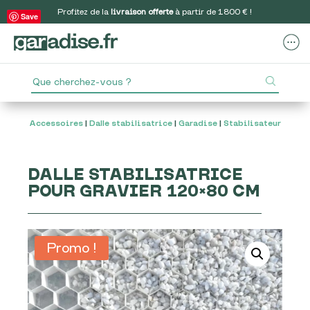
Profitez de la
livraison offerte
à partir de 1800 € !
Save
Accessoires
|
Dalle stabilisatrice
|
Garadise
|
Stabilisateur
DALLE STABILISATRICE
POUR GRAVIER 120×80 CM
Promo !