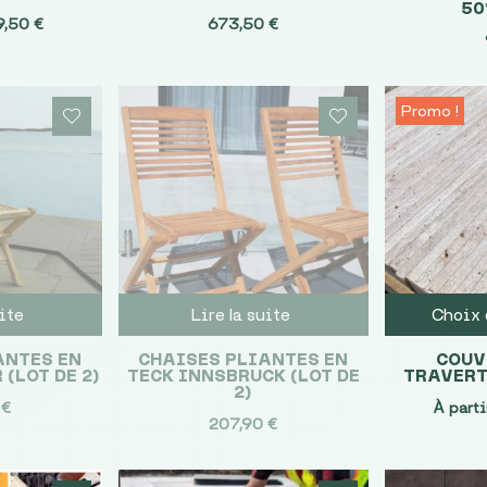
50
Le
9,50
€
673,50
€
ix
prix
itial
actuel
ait :
est :
Promo !
9,00 €.
79,50 €.
uite
Lire la suite
Choix 
ANTES EN
CHAISES PLIANTES EN
COUV
(LOT DE 2)
TECK INNSBRUCK (LOT DE
TRAVERT
2)
0
€
À parti
207,90
€