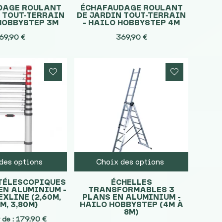
DAGE ROULANT
ÉCHAFAUDAGE ROULANT
N TOUT-TERRAIN
DE JARDIN TOUT-TERRAIN
 HOBBYSTEP 3M
– HAILO HOBBYSTEP 4M
69,90
€
369,90
€
des options
Choix des options
TÉLESCOPIQUES
ÉCHELLES
EN ALUMINIUM –
TRANSFORMABLES 3
EXLINE (2,60M,
PLANS EN ALUMINIUM –
M, 3,80M)
HAILO HOBBYSTEP (4M À
8M)
 de :
179,90
€