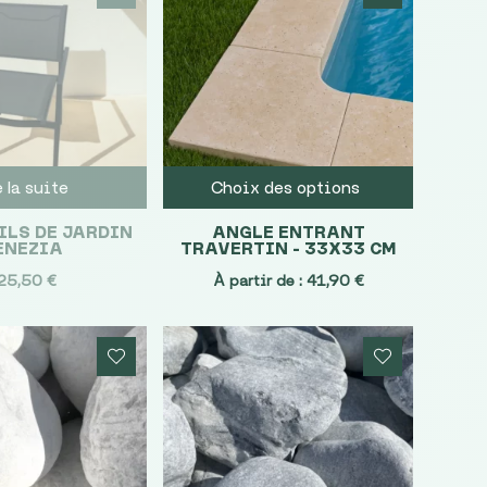
e la suite
Choix des options
ILS DE JARDIN
ANGLE ENTRANT
ENEZIA
TRAVERTIN – 33X33 CM
25,50
€
À partir de :
41,90
€