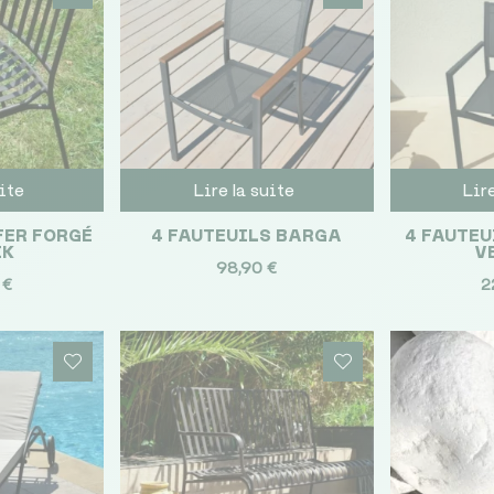
uite
Lire la suite
Lir
FER FORGÉ
4 FAUTEUILS BARGA
4 FAUTEU
IK
V
98,90
€
0
€
2