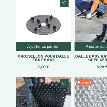
Ajouter au panier
Ajouter au 
CROISILLON POUR DALLE
DALLE EASY PA
FAST BASE
GRÈS CÉ
2,20
€
8,28
Promo !