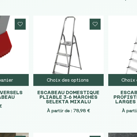
panier
Choix des options
Choix 
IVERSELS
ESCABEAU DOMESTIQUE
ESCAB
ABEAU
PLIABLE 3-6 MARCHES
PROFIST
SELEKTA MIXALU
LARGES
€
À partir de :
78,98
€
À parti