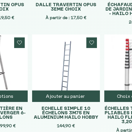
TIN OPUS
DALLE TRAVERTIN OPUS
ÉCHAFAU
OIX
3EME CHOIX
DE JARDI
– HAILO
19,50
€
À partir de :
17,50
€
2
ptions
Ajouter au panier
Choix 
TIÈRE EN
ECHELLE SIMPLE 10
ÉCHELLES 
VERGER 6-
ÉCHELONS 3M75 EN
PLIABLES 
ELONS
ALUMINIUM HAILO HOBBY
HAILO FL
3,20
99,90
€
144,90
€
À partir