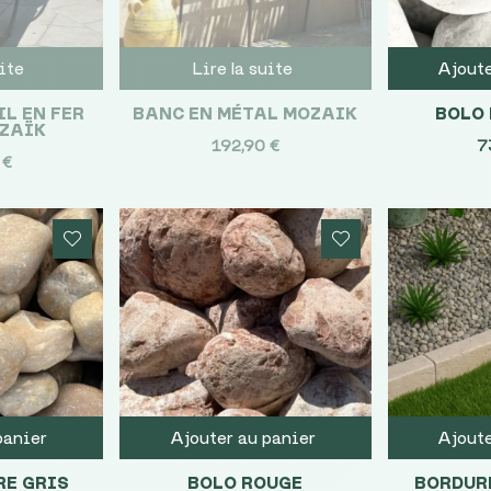
uite
Lire la suite
Ajoute
IL EN FER
BANC EN MÉTAL MOZAIK
BOLO
OZAÏK
192,90
€
7
0
€
panier
Ajouter au panier
Ajoute
RE GRIS
BOLO ROUGE
BORDUR