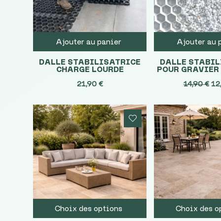
Ajouter au panier
Ajouter au 
DALLE STABILISATRICE
DALLE STABIL
CHARGE LOURDE
POUR GRAVIER 
Le
21,90
€
14,90
€
12
pri
ini
éta
14,
Choix des options
Choix des o