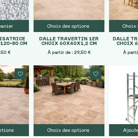
panier
Choix des options
Choix 
ISATRICE
DALLE TRAVERTIN 1ER
DALLE T
120×80 CM
CHOIX 60X40X1,2 CM
CHOIX 
Le
,50
€
À partir de :
29,50
€
À parti
x
prix
tial
actuel
it :
est :
90 €.
12,50 €.
ptions
Choix des options
Ajoute