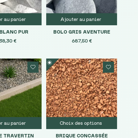
r au panier
Ajouter au panier
 BLANC PUR
BOLO GRIS AVENTURE
38,30
€
687,50
€
r au panier
Choix des options
E TRAVERTIN
BRIQUE CONCASSÉE