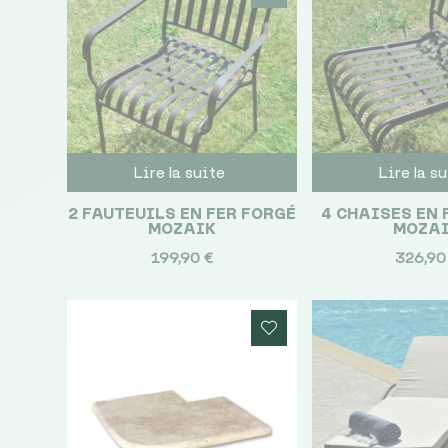
Lire la suite
Lire la s
2 FAUTEUILS EN FER FORGÉ
4 CHAISES EN 
MOZAIK
MOZA
199,90
€
326,9