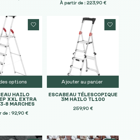
À partir de :
223,90
€
des options
Ajouter au panier
EAU HAILO
ESCABEAU TÉLESCOPIQUE
EP XXL EXTRA
3M HAILO TL100
 3-8 MARCHES
259,90
€
r de :
92,90
€