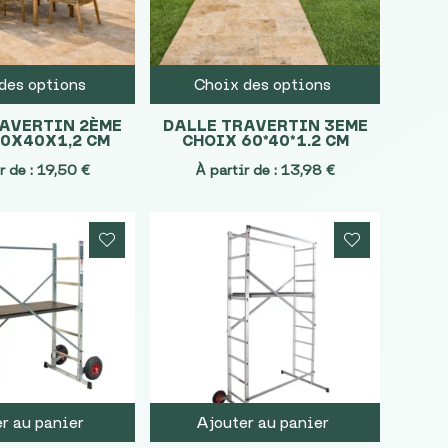
des options
Choix des options
RAVERTIN 2ÈME
DALLE TRAVERTIN 3EME
60X40X1,2 CM
CHOIX 60*40*1.2 CM
r de :
19,50
€
À partir de :
13,98
€
r au panier
Ajouter au panier