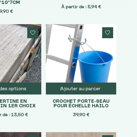
*10*7CM
À partir de :
5,94
€
9,90
€
des options
Ajouter au panier
ERTINE EN
CROCHET PORTE-SEAU
IN 1ER CHOIX
POUR ÉCHELLE HAILO
r de :
13,50
€
39,90
€