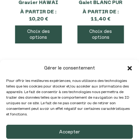
Gravier HAWAI
Galet BLANC PUR
À PARTIR DE :
À PARTIR DE :
10,20
€
11,40
€
Choix des
Choix des
options
options
Gérer le consentement
Pour offrir les meilleures expériences, nous utilisons des technologies
telles que les cookies pour stocker et/ou accéder aux informations des
appareils. Le fait de consentir à ces technologies nous permettra de
traiter des données telles que le comportement de navigation ou les ID
uniques sur ce site. Le fait de ne pas consentir ou de retirer son
Téléphone :
05 86 98 01 32
consentement peut avoir un effet négatif sur certaines caractéristiques
et fonctions.
Mail :
contact@garadise.fr
Accepter
Politique de confidentialité /
Mentions légales