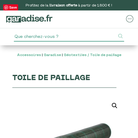
Profitez de la
livraison offerte
à partir de 1800 € !
Save
Accessoires
|
Garadise
|
Géotextiles / Toile de paillage
TOILE DE PAILLAGE