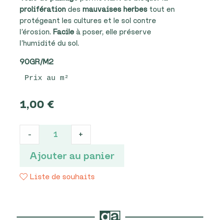
prolifération
des
mauvaises herbes
tout en
protégeant les cultures et le sol contre
l’érosion.
Facile
à poser, elle préserve
l’humidité du sol.
90GR/M2
Prix au m²
1,00
€
Toile
-
+
de
paillage
Ajouter au panier
quantité
Liste de souhaits