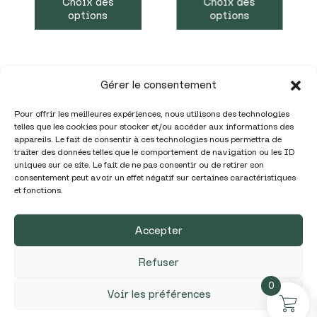
Choix des
Choix des
options
options
Gérer le consentement
Pour offrir les meilleures expériences, nous utilisons des technologies
telles que les cookies pour stocker et/ou accéder aux informations des
appareils. Le fait de consentir à ces technologies nous permettra de
traiter des données telles que le comportement de navigation ou les ID
uniques sur ce site. Le fait de ne pas consentir ou de retirer son
Téléphone :
05 86 98 01 32
consentement peut avoir un effet négatif sur certaines caractéristiques
et fonctions.
Mail :
contact@garadise.fr
Accepter
Politique de confidentialité /
Mentions légales
/ CGV–
© Garadise.fr 2024
Refuser
0
Voir les préférences
