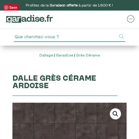
Profitez de la
livraison offerte
à partir de 1800 € !
Save
Dallage
|
Garadise
|
Grès Cérame
DALLE GRÈS CÉRAME
ARDOISE