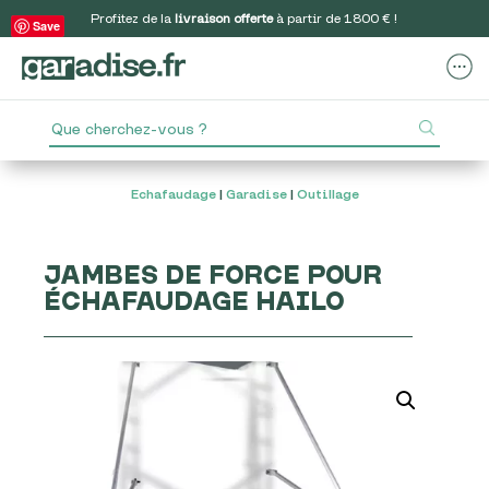
Profitez de la
livraison offerte
à partir de 1800 € !
Save
Echafaudage
|
Garadise
|
Outillage
JAMBES DE FORCE POUR
ÉCHAFAUDAGE HAILO