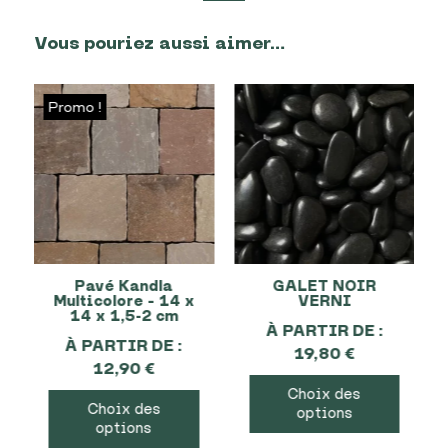
Vous pouriez aussi aimer…
Promo !
Pavé Kandla
GALET NOIR
Multicolore – 14 x
VERNI
14 x 1,5-2 cm
À PARTIR DE :
À PARTIR DE :
19,80
€
12,90
€
Choix des
Choix des
options
options