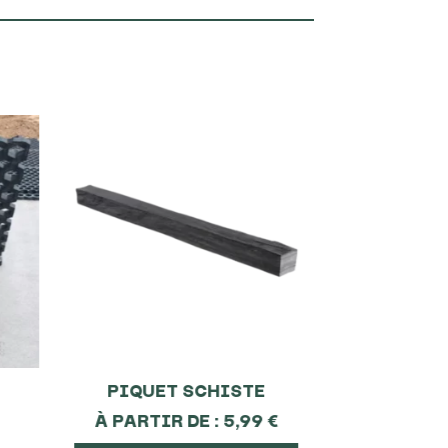
Promo !
PIQUET SCHISTE
Pavé Kandl
– 14 x 1
À PARTIR DE :
5,99
€
À PARTIR