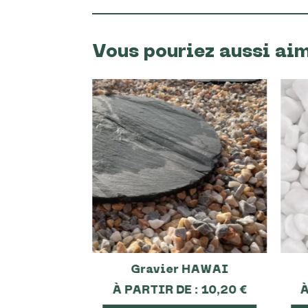
Vous pouriez aussi ai
RAVERTIN
Gravier HAWAI
*7CM
À PARTIR DE :
10,20
€
À
0
€