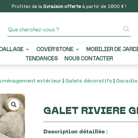
Profitez de la
livraison offerte
à partir de 1800 € !
DALLAGE
COVER’STONE
MOBILIER DE JARD
TENDANCES
NOUS CONTACTER
Aménagement extérieur
|
Galets décoratifs
|
Garadis
GALET RIVIERE G
Description détaillée :