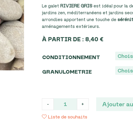
Le galet
RIVIERE GRIS
est idéal pour la d
jardins zen, méditerranéens et jardins sec
arrondies apportent une touche de
séréni
aménagements extérieurs.
À PARTIR DE :
8,40
€
CONDITIONNEMENT
GRANULOMETRIE
GALET
Ajouter au
-
+
RIVIERE
GRIS
Liste de souhaits
quantité